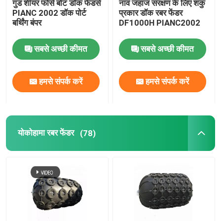
गुड शीयर फोर्स बोट डॉक फेंडर्स
नाव जहाज संरक्षण के लिए शंकु
PIANC 2002 डॉक पोर्ट
प्रकार डॉक रबर फेंडर
बर्थिंग बंपर
DF1000H PIANC2002
रोलर फेंडर
सबसे अच्छी कीमत
सबसे अच्छी कीमत
पनडुब्बी फेंडर
हमसे संपर्क करें
हमसे संपर्क करें
फ्लोटिंग फोम फेंडर
एसटीएस नली
योकोहामा रबर फेंडर
(78)
मूरिंग बोलार्ड्स