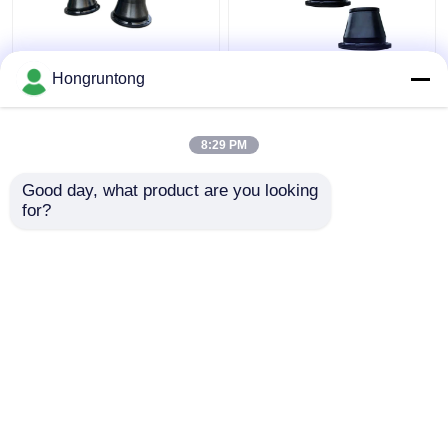
600 एच शंकु प्रभाव फेंडर
1100h शंकु प्रकार समुद्री
Hongruntong
हल्के वजन टिकाऊ रबर आसान
फेंडर व्यापक संपर्क चेहरा ऊर्जा
स्थापना
कुशल संक्षारण प्रतिरोधी
8:29 PM
सबसे अच्छी कीमत
सबसे अच्छी कीमत
Good day, what product are you looking 
for?
हमसे संपर्क करें
हमसे संपर्क करें
और देखो
होम
हमारे बारे में
हमसे संपर्क करें
Desktop Site
साइटमैप
Privacy Policy