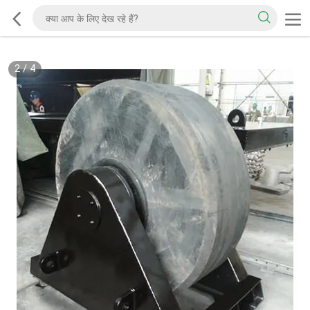
2
/
4