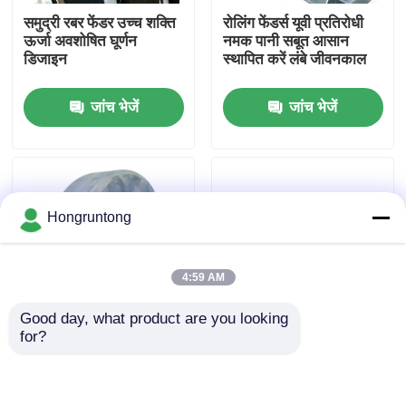
समुद्री रबर फेंडर उच्च शक्ति
रोलिंग फेंडर्स यूवी प्रतिरोधी
ऊर्जा अवशोषित घूर्णन
नमक पानी सबूत आसान
हमारे बारे में
डिजाइन
स्थापित करें लंबे जीवनकाल
जांच भेजें
जांच भेजें
कारखाना भ्रमण
गुणवत्ता नियंत्रण
Hongruntong
एक उद्धरण का अनुरोध करें
4:59 AM
डॉक रबर फेंडर
Good day, what product are you looking 
for?
योकोहामा रबर फेंडर
रोलर डॉक फेंडर शॉक
समुद्री रोलर बम्पर शॉक
अवशोषित कम रखरखाव लंबे
अवशोषित कम रखरखाव लंबे
समय तक चलने वाला
जीवन
वायवीय रबर फेंडर