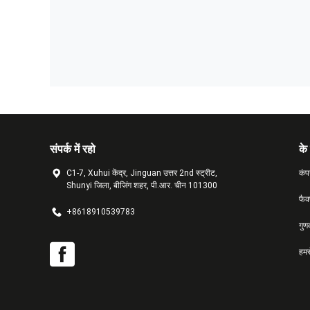
संपर्क में रहो
के 
C1-7, Xuhui केंद्र, Jinguan उत्तर 2nd स्ट्रीट,
कंप
Shunyi जिला, बीजिंग शहर, पी.आर. चीन 101300
फैक
+8618910539783
गुण
हमसे