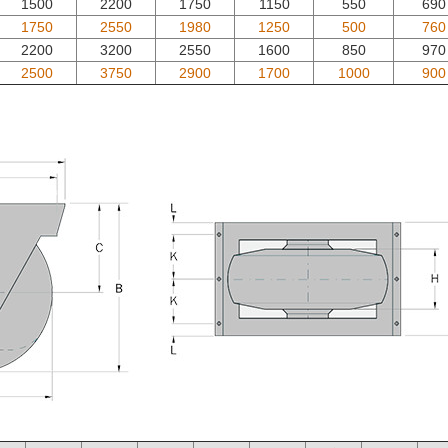
1500
2200
1750
1150
550
690
1750
2550
1980
1250
500
760
2200
3200
2550
1600
850
970
2500
3750
2900
1700
1000
900