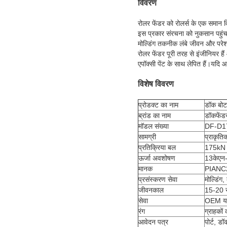
विवरण
रोलर फेंडर को रोलर्स के एक समान 
इस प्रकार संरचना को नुकसान पहुंचाए
मोल्डिंग तकनीक लंबे जीवन और परेशा
रोलर फेंडर पूरी तरह से इंजीनियर हैं
एपॉक्सी पेंट के साथ लेपित हैं।यदि आ
विशेष विवरण
प्रोडक्ट का नाम
डॉक बोट
ब्रांड का नाम
डॉकफेंड
मॉडल संख्या
DF-D1
सामग्री
प्राकृति
प्रतिक्रिया बल
175kN 
ऊर्जा अवशोषण
13केएन-
मानक
PIANC
प्रसंस्करण सेवा
मोल्डिंग,
जीवनकाल
15-20 
सेवा
OEM या
रंग
ग्राहकों
आवेदन पत्र
पोर्ट, डॉ