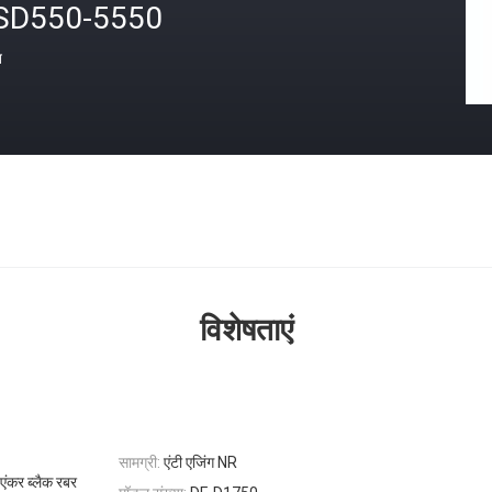
SD550-5550
त
विशेषताएं
सामग्री:
एंटी एजिंग NR
एंकर ब्लैक रबर