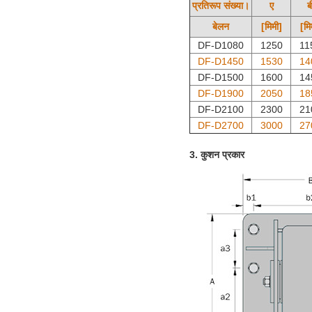
प्रतिरूप संख्या।
ए
ब
बेलन
[मिमी]
[मि
DF-D1080
1250
11
DF-D1450
1530
14
DF-D1500
1600
14
DF-D1900
2050
18
DF-D2100
2300
21
DF-D2700
3000
27
3. कुशन प्रकार