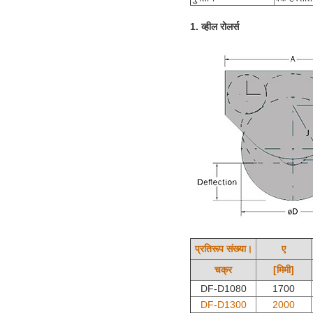
1. व्हील रोलर्स
प्रतिरूप संख्या।
ए
चक्र
[मिमी]
DF-D1080
1700
DF-D1300
2000