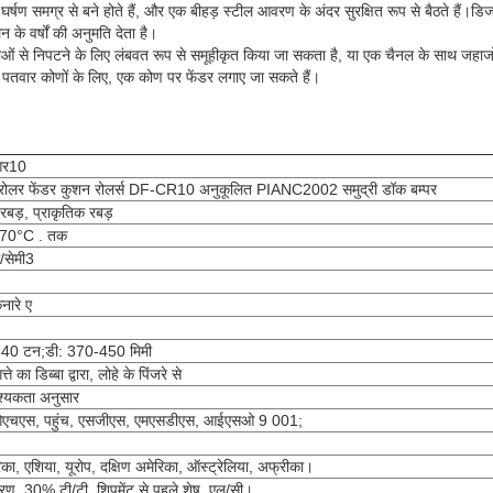
र्षण समग्र से बने होते हैं, और एक बीहड़ स्टील आवरण के अंदर सुरक्षित रूप से बैठते हैं।डि
के वर्षों की अनुमति देता है।
ाओं से निपटने के लिए लंबवत रूप से समूहीकृत किया जा सकता है, या एक चैनल के साथ जहाजों क
पतवार कोणों के लिए, एक कोण पर फेंडर लगाए जा सकते हैं।
आर10
टी रोलर फेंडर कुशन रोलर्स DF-CR10 अनुकूलित PIANC2002 समुद्री डॉक बम्पर
रबड़, प्राकृतिक रबड़
 70°C . तक
/सेमी3
नारे ए
0-40 टन;डी: 370-450 मिमी
त्ते का डिब्बा द्वारा, लोहे के पिंजरे से
्यकता अनुसार
एचएस, पहुंच, एसजीएस, एमएसडीएस, आईएसओ 9 001;
रिका, एशिया, यूरोप, दक्षिण अमेरिका, ऑस्ट्रेलिया, अफ्रीका।
ंतरण, 30% टी/टी, शिपमेंट से पहले शेष, एल/सी।