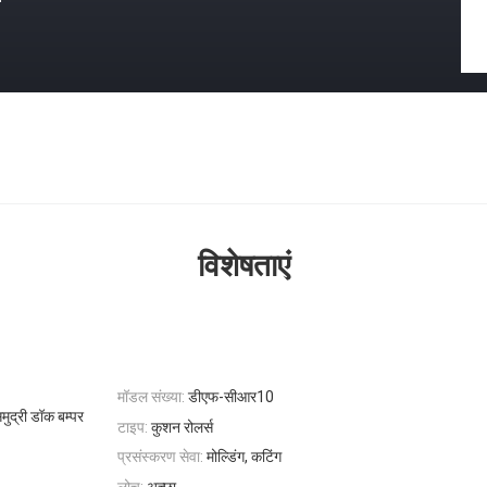
विशेषताएं
मॉडल संख्या:
डीएफ-सीआर10
ुद्री डॉक बम्पर
टाइप:
कुशन रोलर्स
प्रसंस्करण सेवा:
मोल्डिंग, कटिंग