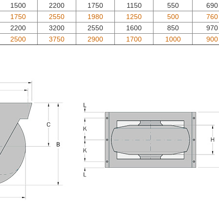
1500
2200
1750
1150
550
690
1750
2550
1980
1250
500
760
2200
3200
2550
1600
850
970
2500
3750
2900
1700
1000
900