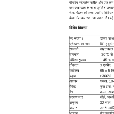
बीयरिंग स्टेनलेस स्टील और एक कम घ
कम रखरखाव के साथ सुरक्षित संचालन 
रोलर फेंडर को उच्च ज्वारीय विविधत
कंधा मिलाकर रखा जा सकता है।बड़े 
विशेष विवरण
मद संख्या।
डीएफ-सी
प्रोडक्ट का नाम
हैवी ड्यू
सामग्री
नाइट्राइल 
तापमान
-30°C से
विशिष्ट गुरुत्व
1.45 ग्राम
तीव्रता
3 एमपीए
कठोरता
65 ± 5 कि
बढ़ाव
≥300%
आकार
क्षमता: 1
पैकेट
फूस द्वारा, ग
रंग
काला, आवश
प्रमाणपत्र
सीई, आरओ
अनुभव
32 साल
बाज़ार
उत्तरी अमे
भुगतान
बैंक हस्ता