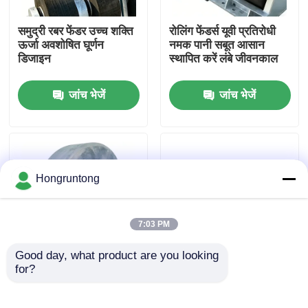
समुद्री रबर फेंडर उच्च शक्ति
रोलिंग फेंडर्स यूवी प्रतिरोधी
हमारे बारे में
ऊर्जा अवशोषित घूर्णन
नमक पानी सबूत आसान
डिजाइन
स्थापित करें लंबे जीवनकाल
कारखाना भ्रमण
जांच भेजें
जांच भेजें
गुणवत्ता नियंत्रण
एक उद्धरण का अनुरोध करें
Hongruntong
डॉक रबर फेंडर
7:03 PM
Good day, what product are you looking 
योकोहामा रबर फेंडर
for?
रोलर डॉक फेंडर शॉक
समुद्री रोलर बम्पर शॉक
अवशोषित कम रखरखाव लंबे
अवशोषित कम रखरखाव लंबे
समय तक चलने वाला
जीवन
वायवीय रबर फेंडर