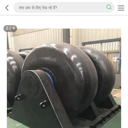
2
/
4