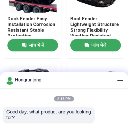
हमारे बारे में
Dock Fender Easy
Boat Fender
Installation Corrosion
Lightweight Structure
Resistant Stable
Strong Flexibility
कारखाना भ्रमण
Protection
Weather Resistant
जांच भेजें
जांच भेजें
गुणवत्ता नियंत्रण
एक उद्धरण का अनुरोध करें
Hongruntong
डॉक रबर फेंडर
8:16 PM
योकोहामा रबर फेंडर
Good day, what product are you looking 
for?
Yokohama Rubber
0.8m कॉम्पैक्ट योकोहामा
Fender High Energy
वायवीय फेंडर हल्का वजन
वायवीय रबर फेंडर