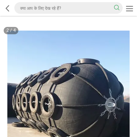
2
/
4