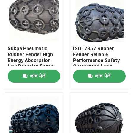
50kpa Pneumatic
ISO17357 Rubber
Rubber Fender High
Fender Reliable
Energy Absorption
Performance Safety
Low Reaction Force
Guaranteed Long
Durable Use
Service Life
जांच भेजें
जांच भेजें
घर
उत्पाद
वीडियो