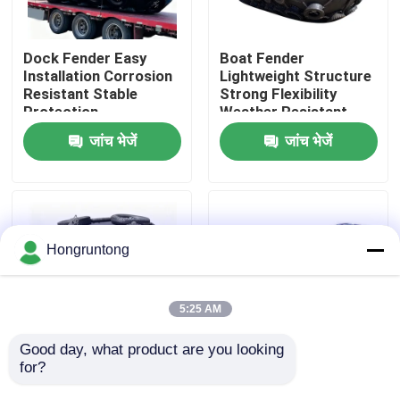
हमारे बारे में
Dock Fender Easy
Boat Fender
Installation Corrosion
Lightweight Structure
Resistant Stable
Strong Flexibility
कारखाना भ्रमण
Protection
Weather Resistant
जांच भेजें
जांच भेजें
गुणवत्ता नियंत्रण
एक उद्धरण का अनुरोध करें
Hongruntong
डॉक रबर फेंडर
5:25 AM
योकोहामा रबर फेंडर
Good day, what product are you looking 
for?
Yokohama Rubber
0.8m कॉम्पैक्ट योकोहामा
Fender High Energy
वायवीय फेंडर हल्का वजन
वायवीय रबर फेंडर