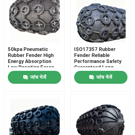
50kpa Pneumatic
ISO17357 Rubber
Rubber Fender High
Fender Reliable
Energy Absorption
Performance Safety
Low Reaction Force
Guaranteed Long
Durable Use
Service Life
जांच भेजें
जांच भेजें
घर
उत्पाद
वीडियो