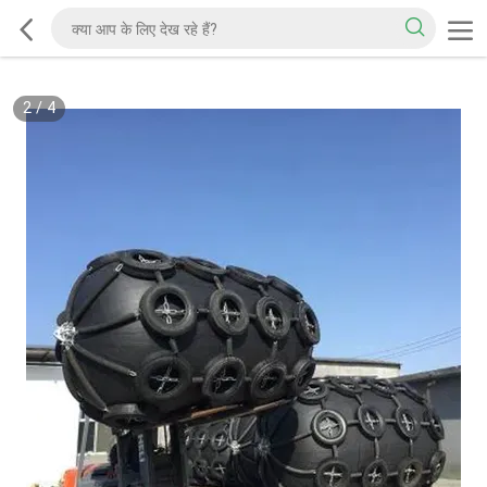
2
/
4