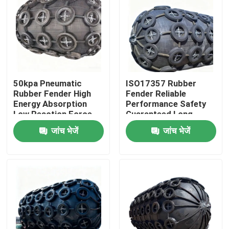
50kpa Pneumatic
ISO17357 Rubber
Rubber Fender High
Fender Reliable
Energy Absorption
Performance Safety
Low Reaction Force
Guaranteed Long
Durable Use
Service Life
जांच भेजें
जांच भेजें
घर
उत्पाद
वीडियो