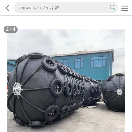
2
/
4