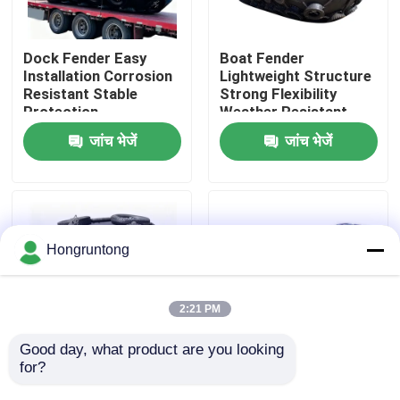
हमारे बारे में
Dock Fender Easy
Boat Fender
Installation Corrosion
Lightweight Structure
Resistant Stable
Strong Flexibility
कारखाना भ्रमण
Protection
Weather Resistant
जांच भेजें
जांच भेजें
गुणवत्ता नियंत्रण
एक उद्धरण का अनुरोध करें
Hongruntong
डॉक रबर फेंडर
2:21 PM
योकोहामा रबर फेंडर
Good day, what product are you looking 
for?
Yokohama Rubber
0.8m कॉम्पैक्ट योकोहामा
Fender High Energy
वायवीय फेंडर हल्का वजन
वायवीय रबर फेंडर