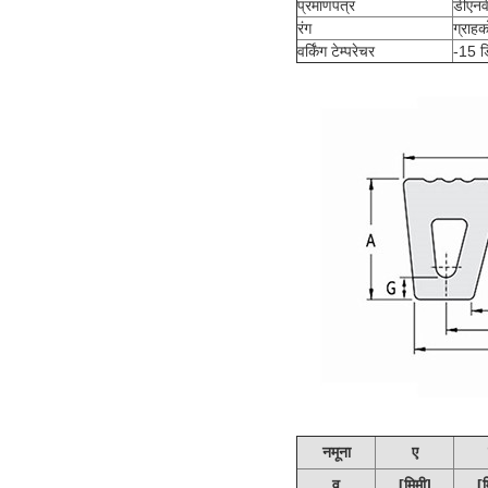
प्रमाणपत्र
डीएनव
रंग
ग्राहक
वर्किंग टेम्परेचर
-15 डि
नमूना
ए
वू
[मिमी]
[म