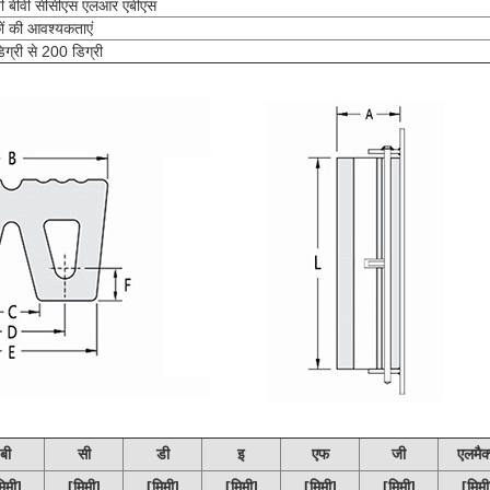
ी बीवी सीसीएस एलआर एबीएस
ों की आवश्यकताएं
ग्री से 200 डिग्री
बी
सी
डी
इ
एफ
जी
एलमैक
िमी]
[मिमी]
[मिमी]
[मिमी]
[मिमी]
[मिमी]
[मिमी