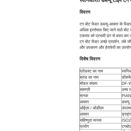
स्वनिर्धारित डब्ल्यू टाइप टग
विवरण
टग बोट फेंडर डब्ल्यू-आकार के फें
अधिक इस्तेमाल किए जाने वाले बोट ब
टकराव को प्रभावी ढंग से बफर कर 
टग बोट फेंडर अच्छे प्रदर्शन, लंब
और उपकरण और हेराफेरी का उपयोग कर
विशेष विवरण
प्रोडक्ट का नाम
स्वनिर
ब्रांड का नाम
डॉकफे
मॉडल संख्या
DF-
सामग्री
उच्च 
मानक
PIAN
आकार
डब्ल्य
ओईएम / ओडीएम
उपलब्
आकार
ड्राइं
सहिष्णुता मानक
ISO2
प्रयोग
टगबोट 