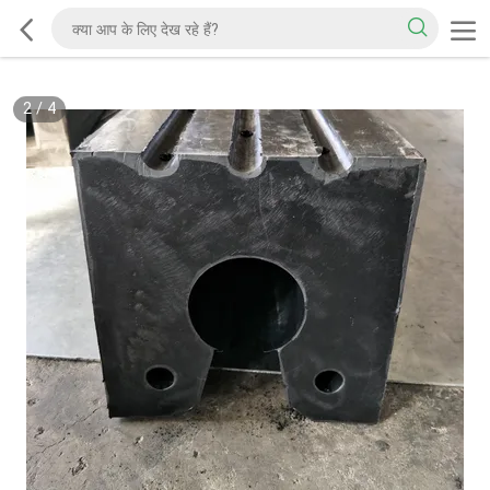
2
/
4