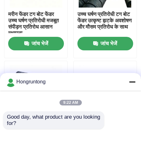
मरीन फेंडर टग बोट फेंडर
उच्च घर्षण प्रतिरोधी टग बोट
हमारे बारे में
उच्च घर्षण प्रतिरोधी मजबूत
फेंडर उत्कृष्ट झटके अवशोषण
संपीड़न प्रतिरोध आसान
और मौसम प्रतिरोध के साथ
स्थापना
कारखाना भ्रमण
जांच भेजें
जांच भेजें
गुणवत्ता नियंत्रण
एक उद्धरण का अनुरोध करें
Hongruntong
डॉक रबर फेंडर
9:22 AM
Good day, what product are you looking 
योकोहामा रबर फेंडर
for?
उच्च प्रभाव प्रतिरोध टिकाऊ
रबर फेंडर भारी शुल्क संरचना
एंटी एजिंग प्रदर्शन और
प्रभाव शमन विरोधी संक्षारण
अनुकूलित आकार के साथ टग
लंबे समय तक चलने वाला
वायवीय रबर फेंडर