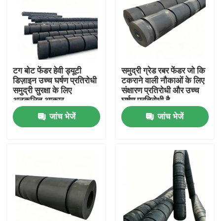
टग बोट फेंडर हेवी ड्यूटी
समुद्री ग्रेड रबर फेंडर जो कि
डिज़ाइन उच्च घर्षण प्रतिरोधी
टकराने वाली नौकाओं के लिए
समुद्री सुरक्षा के लिए
संक्षारण प्रतिरोधी और उच्च
अनुकूलित आकार
घर्षण प्रतिरोधी है
जांच भेजें
जांच भेजें
घर
उत्पाद
वीडियो