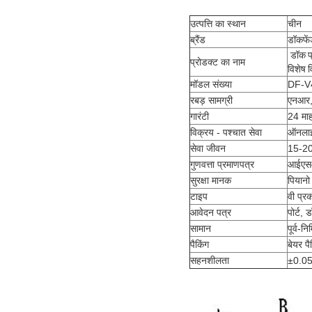
उत्पत्ति का स्थान
चीन
ब्रैंड
डॉकफे
डॉक प
प्रोडक्ट का नाम
विशेष 
मॉडल संख्या
DF-V
रबड़ सामग्री
एनआर,
गारंटी
24 मा
विक्रय - पश्चात सेवा
ऑनलाइ
सेवा जीवन
15-20
गुणवत्ता प्रमाणपत्र
आईएसओ
सुरक्षा मानक
पियान
टाइप
वी प्र
आवेदन पत्र
पोर्ट, 
सामान
पूर्व-न
पैकिंग
बेयर पै
सहनशीलता
±0.05