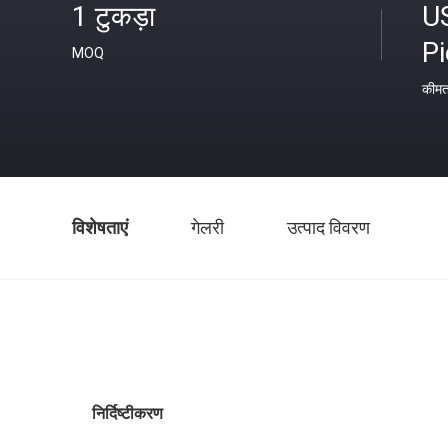
1 टुकड़ा
U
P
MOQ
कीम
विशेषताएं
गेलरी
उत्पाद विवरण
निर्दिष्टीकरण