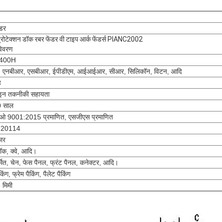
ंडर
्रोटेक्शन डॉक रबर फेंडर वी टाइप आर्क फेंडर्स PIANC2002
विवरण
400H
 एनबीआर, एसबीआर, ईपीडीएम, आईआईआर, सीआर, सिलिकॉन, विटन, आदि
ह
न तकनीकी सहायता
 साल
 9001:2015 प्रमाणित, एसजीएस प्रमाणित
ो 20114
कार
डॉक, क्वे, आदि।
िर्मित, चेन, फेस पैनल, फ्रंट पैनल, कनेक्टर, आदि।
किंग, फ्रेम पैकिंग, पैलेट पैकिंग
 मिमी