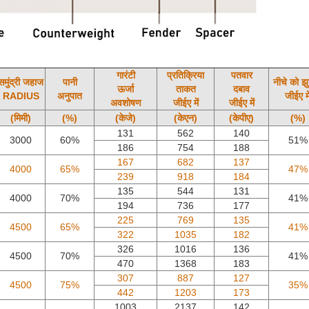
गारंटी
प्रतिक्रिया
पतवार
समुंद्री जहाज
पानी
नीचे को झ
ऊर्जा
ताकत
दबाव
RADIUS
अनुपात
जीईए मे
अवशोषण
जीईए में
जीईए में
(मिमी)
(%)
(केजे)
(केएन)
(केपीए)
(%)
131
562
140
3000
60%
51%
186
754
188
167
682
137
4000
65%
47%
239
918
184
135
544
131
4000
70%
41%
194
736
177
225
769
135
4500
65%
41%
322
1035
182
326
1016
136
4500
70%
41%
470
1368
183
307
887
127
4500
75%
35%
442
1203
173
1003
2137
142