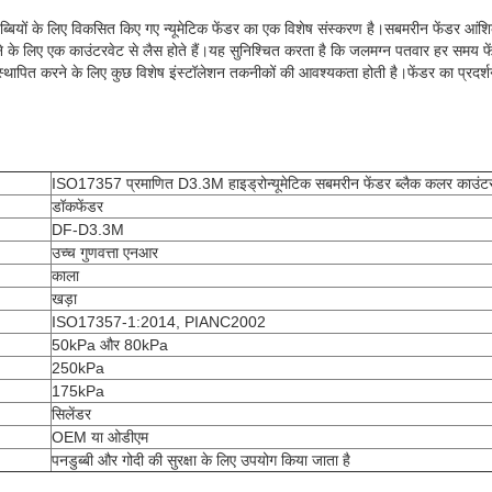
ब्बियों के लिए विकसित किए गए न्यूमेटिक फेंडर का एक विशेष संस्करण है।सबमरीन फेंडर आंशिक 
रखने के लिए एक काउंटरवेट से लैस होते हैं।यह सुनिश्चित करता है कि जलमग्न पतवार हर समय फेंड
ो स्थापित करने के लिए कुछ विशेष इंस्टॉलेशन तकनीकों की आवश्यकता होती है।फेंडर का प्रदर
ISO17357 प्रमाणित D3.3M हाइड्रोन्यूमेटिक सबमरीन फेंडर ब्लैक कलर काउंट
डॉकफेंडर
DF-D3.3M
उच्च गुणवत्ता एनआर
काला
खड़ा
ISO17357-1:2014, PIANC2002
50kPa और 80kPa
250kPa
175kPa
सिलेंडर
OEM या ओडीएम
पनडुब्बी और गोदी की सुरक्षा के लिए उपयोग किया जाता है