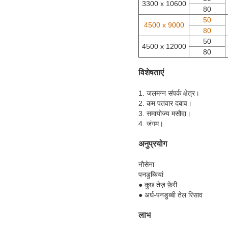
3300 x 10600
80
50
4500 x 9000
80
50
4500 x 12000
80
विशेषताएं
1. जलमग्न संपर्क क्षेत्र।
2. कम पतवार दबाव।
3. समायोज्य मसौदा।
4. जंगम।
अनुप्रयोग
नौसेना
पनडुब्बियां
● कुछ तेज़ फ़ेरी
● अर्ध-पनडुब्बी तेल रिसाव
लाभ