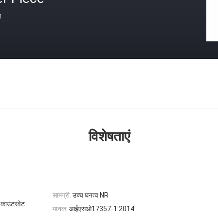
त
विशेषताएं
सामग्री:
उच्च घनत्व NR
 काउंटरवेट
मानक:
आईएसओ17357-1:2014