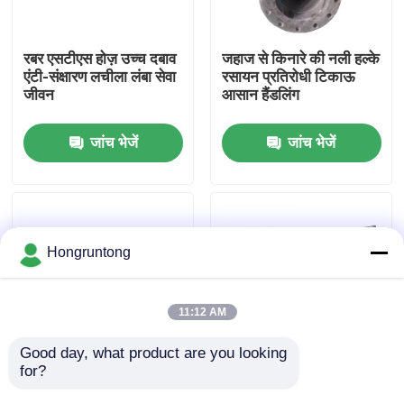
हमारे बारे में
रबर एसटीएस होज़ उच्च दबाव
जहाज से किनारे की नली हल्के
एंटी-संक्षारण लचीला लंबा सेवा
रसायन प्रतिरोधी टिकाऊ
जीवन
आसान हैंडलिंग
कारखाना भ्रमण
जांच भेजें
जांच भेजें
गुणवत्ता नियंत्रण
एक उद्धरण का अनुरोध करें
Hongruntong
डॉक रबर फेंडर
11:12 AM
योकोहामा रबर फेंडर
Good day, what product are you looking 
for?
समुद्री स्थानांतरण नली गर्मी
पानी के नीचे STS नली बढ़ी
प्रतिरोधी सुरक्षित स्थानांतरण
हुई दबाव के साथ आंतरिक रबर
वायवीय रबर फेंडर