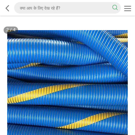
2
/
4