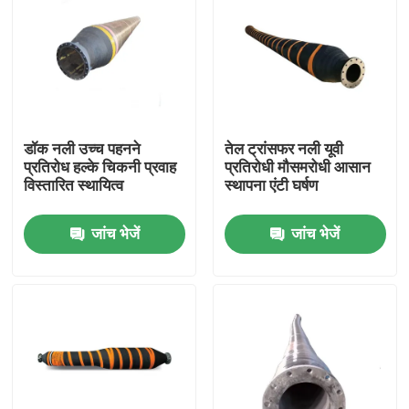
डॉक नली उच्च पहनने
तेल ट्रांसफर नली यूवी
प्रतिरोध हल्के चिकनी प्रवाह
प्रतिरोधी मौसमरोधी आसान
विस्तारित स्थायित्व
स्थापना एंटी घर्षण
जांच भेजें
जांच भेजें
घर
उत्पाद
वीडियो