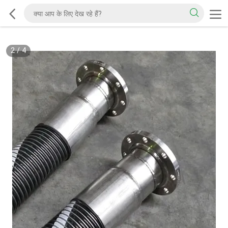
2
/
4