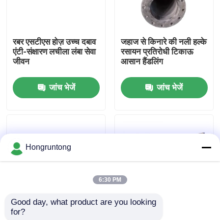
हमारे बारे में
रबर एसटीएस होज़ उच्च दबाव
जहाज से किनारे की नली हल्के
एंटी-संक्षारण लचीला लंबा सेवा
रसायन प्रतिरोधी टिकाऊ
कारखाना भ्रमण
जीवन
आसान हैंडलिंग
जांच भेजें
जांच भेजें
गुणवत्ता नियंत्रण
एक उद्धरण का अनुरोध करें
Hongruntong
डॉक रबर फेंडर
6:30 PM
योकोहामा रबर फेंडर
Good day, what product are you looking 
for?
समुद्री स्थानांतरण नली गर्मी
पानी के नीचे STS नली बढ़ी
वायवीय रबर फेंडर