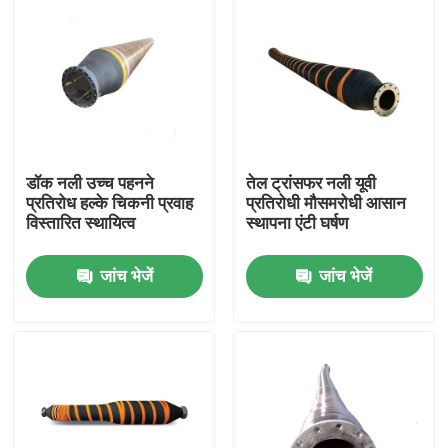
डॉक नली उच्च पहनने
तेल ट्रांसफर नली यूवी
प्रतिरोध हल्के चिकनी प्रवाह
प्रतिरोधी मौसमरोधी आसान
विस्तारित स्थायित्व
स्थापना एंटी घर्षण
जांच भेजें
जांच भेजें
घर
उत्पाद
वीडियो