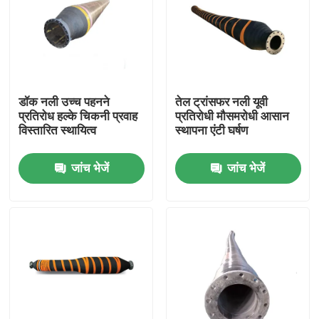
डॉक नली उच्च पहनने
तेल ट्रांसफर नली यूवी
प्रतिरोध हल्के चिकनी प्रवाह
प्रतिरोधी मौसमरोधी आसान
विस्तारित स्थायित्व
स्थापना एंटी घर्षण
जांच भेजें
जांच भेजें
घर
उत्पाद
वीडियो