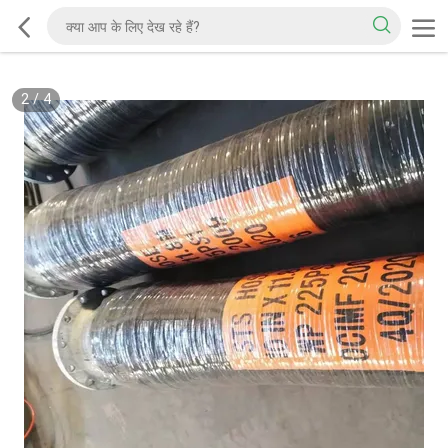
2
/
4