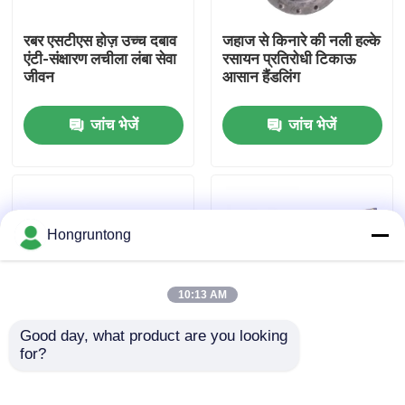
रबर एसटीएस होज़ उच्च दबाव
जहाज से किनारे की नली हल्के
हमारे बारे में
एंटी-संक्षारण लचीला लंबा सेवा
रसायन प्रतिरोधी टिकाऊ
जीवन
आसान हैंडलिंग
कारखाना भ्रमण
जांच भेजें
जांच भेजें
गुणवत्ता नियंत्रण
एक उद्धरण का अनुरोध करें
Hongruntong
डॉक रबर फेंडर
10:13 AM
Good day, what product are you looking 
योकोहामा रबर फेंडर
for?
समुद्री स्थानांतरण नली गर्मी
पानी के नीचे STS नली बढ़ी
प्रतिरोधी सुरक्षित स्थानांतरण
हुई दबाव के साथ आंतरिक रबर
मजबूत संरचना लचीला
प्रतिरोध
वायवीय रबर फेंडर