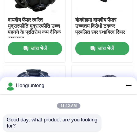
हमारे बारे में
वायवीय फेंडर त्वरित
योकोहामा वायवीय फेंडर
मुद्रास्फीति मुद्रास्फीति उच्च
उच्चतम विरोधी टक्कर
पहनने के प्रतिरोध कम दैनिक
प्रबलित रबर स्थायित्व स्थिर
कारखाना भ्रमण
रखरखाव
जांच भेजें
जांच भेजें
गुणवत्ता नियंत्रण
एक उद्धरण का अनुरोध करें
Hongruntong
डॉक रबर फेंडर
11:12 AM
योकोहामा रबर फेंडर
Good day, what product are you looking 
for?
फुलाए जाने योग्य रबर फेंडर
Pneumatic Rubber
उच्च प्रभाव अवशोषण उत्कृष्ट
Fender Lightweight
वायवीय रबर फेंडर