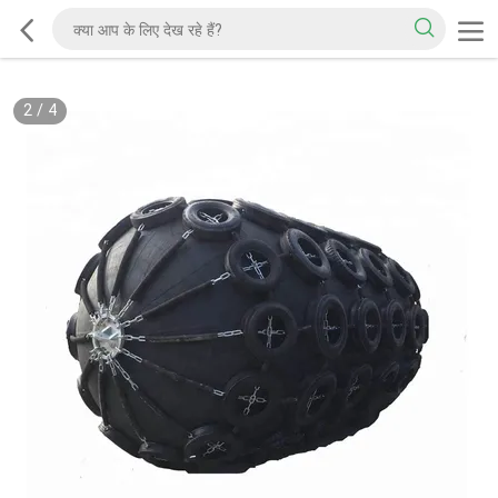
2
/
4