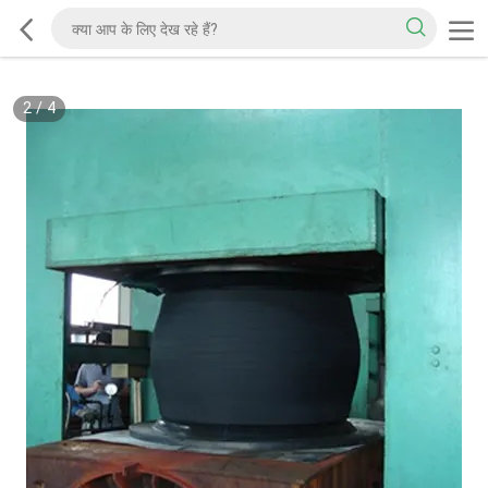
2
/
4