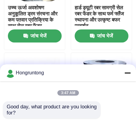
उच्च ऊर्जा अवशोषण
हार्ड ड्यूटी रबर सामग्री सेल
अनुकूलित ड्रम संरचना और
रबर फेंडर के साथ फर्म फ्लैंज
हमारे बारे में
कम पतवार प्रतिक्रिया के
स्थापना और उत्कृष्ट बफर
साथ सेल रबर फेंडर
प्रदर्शन
जांच भेजें
जांच भेजें
कारखाना भ्रमण
गुणवत्ता नियंत्रण
Hongruntong
एक उद्धरण का अनुरोध करें
3:47 AM
डॉक रबर फेंडर
Good day, what product are you looking 
for?
योकोहामा रबर फेंडर
समुद्री और डॉक अनुप्रयोगों
रबर फेंडर भारी ड्यूटी कुशनिंग
के लिए उच्च ऊर्जा अवशोषण,
एंटीकोरोशन स्थिर प्रदर्शन
मजबूत एंटी-इम्पैक्ट और
टिकाऊ सेवा जीवन के साथ
वायवीय रबर फेंडर