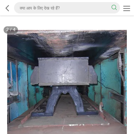
2
/
4