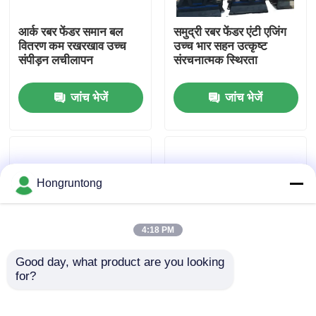
आर्क रबर फेंडर समान बल
समुद्री रबर फेंडर एंटी एजिंग
हमारे बारे में
वितरण कम रखरखाव उच्च
उच्च भार सहन उत्कृष्ट
संपीड़न लचीलापन
संरचनात्मक स्थिरता
कारखाना भ्रमण
जांच भेजें
जांच भेजें
गुणवत्ता नियंत्रण
एक उद्धरण का अनुरोध करें
Hongruntong
डॉक रबर फेंडर
4:18 PM
Good day, what product are you looking 
योकोहामा रबर फेंडर
for?
डॉक फेंडर उच्च पहनने
V Style Wharf Fender
प्रतिरोध उत्कृष्ट प्रभाव
High Compression
अवशोषण टिकाऊ समुद्री
Strength UV Resistant
वायवीय रबर फेंडर