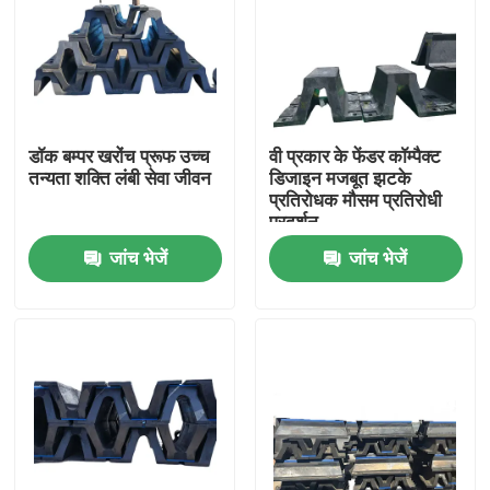
डॉक बम्पर खरोंच प्रूफ उच्च
वी प्रकार के फेंडर कॉम्पैक्ट
तन्यता शक्ति लंबी सेवा जीवन
डिजाइन मजबूत झटके
प्रतिरोधक मौसम प्रतिरोधी
प्रदर्शन
जांच भेजें
जांच भेजें
घर
उत्पाद
वीडियो