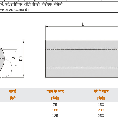
र्य, प्रो/इंजीनियर, ऑटो सीएडी, पीडीएफ, जेपीजी
लित आकार उपलब्ध है।
लंबाई
व्यास के अंदर
घेरे के बाहर
[मिमी]
[मिमी]
[मिमी]
75
150
100
200
125
250