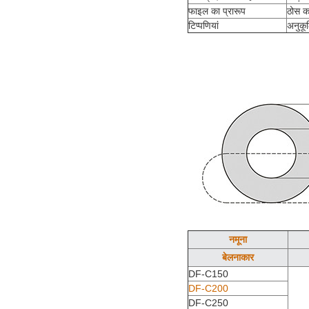
फाइल का प्रारूप
ठोस का
टिप्पणियां
अनुकू
नमूना
बेलनाकार
DF-C150
DF-C200
DF-C250