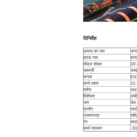
विनिर्देश
उत्पाद का नाम
उन्न
ब्रांड नाम
हांग
मॉडल संख्या
DF
सामग्री
उच्
मानक
EN
कार्य दबाव
15 
फ्लैंज
AN
विशेषता
लची
भाग
तेल
प्रयोग
एसट
प्रमाणपत्र
एबी
रंग
काल
कार्य तापमान
-30