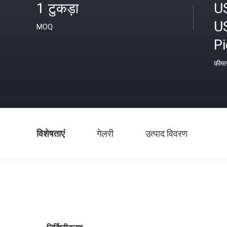
1 टुकड़ा
U
U
MOQ
P
कीम
विशेषताएं
गेलरी
उत्पाद विवरण