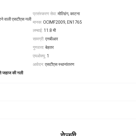
प्रसंस्करण सेवा:
मोल्डिंग, काटना
ि करने वाली एसटीएस नली
मानक:
OCIMF2009, EN1765
लम्बाई:
11.8 मी
सामग्री:
एनबीआर
गुणवत्ता:
बेहतर
एमओक्यू:
1
आवेदन:
एसटीएस स्थानांतरण
से जहाज की नली