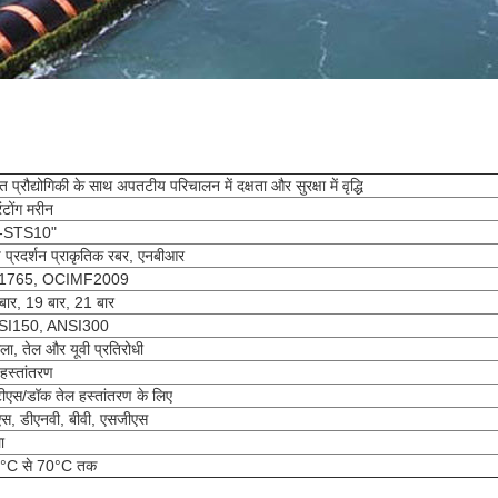
त प्रौद्योगिकी के साथ अपतटीय परिचालन में दक्षता और सुरक्षा में वृद्धि
्रंटोंग मरीन
-STS10"
च प्रदर्शन प्राकृतिक रबर, एनबीआर
1765, OCIMF2009
बार, 19 बार, 21 बार
SI150, ANSI300
ला, तेल और यूवी प्रतिरोधी
 हस्तांतरण
ीएस/डॉक तेल हस्तांतरण के लिए
एस, डीएनवी, बीवी, एसजीएस
ा
°C से 70°C तक