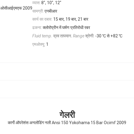
व्यास:
8", 10", 12"
बार ओसीआईएमएफ 2009
सामग्री:
एनबीआर
कार्य का दबाव:
15 बार, 19 बार, 21 बार
ढकना:
क्लोरोप्रीन में घर्षण प्रतिरोधी रबर
Fluid temp.
द्रव तापमान.
Range
श्रेणी
:
-30 ℃ से +82 ℃
एमओक्यू:
1
गेलरी
कार्गो ऑपरेशंस अनलोडिंग नली Ansi 150 Yokohama 15 Bar Ocimf 2009