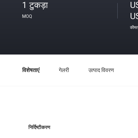
1 टुकड़ा
U
U
MOQ
कीम
विशेषताएं
गेलरी
उत्पाद विवरण
निर्दिष्टीकरण