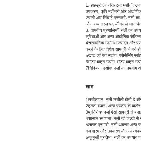
1. हाइड्रोलिक सिस्टम: मशीनों, उप
उपकरण, कृषि मशीनरी,और औद्योगिक
2पानी और सिंचाई प्रणालीः नली का उ
और अन्य तरल पदार्थों को ले जाने क
3. वायवीय प्रणालियाँ: नली का उपयो
सुविधाओं और अन्य औद्योगिक सेटिंग्स
4रासायनिक उद्योगः उत्पादन और प्रस
करने के लिए विशेष सामग्री से बने हो
5खाद्य एवं पेय उद्योगः प्रोसेसिंग प
6मोटर वाहन उद्योग: मोटर वाहन उद्य
7चिकित्सा उद्योगः नली का उपयोग ऑक
लाभ
1लचीलापनः नली लचीली होती है और इसे
2हल्का वजनः अन्य प्रकार के कठोर 
3प्रतिरोधः नली ऐसी सामग्री से बना
4आसान स्थापनाः नली को जल्दी से 
5लागत प्रभावी: नली अक्सर अन्य प्रक
कम श्रम और उपकरण की आवश्यकता
6बहुमुखी प्रतिभाः नली का उपयोग प