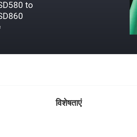
SD580 to
SD860
त
विशेषताएं