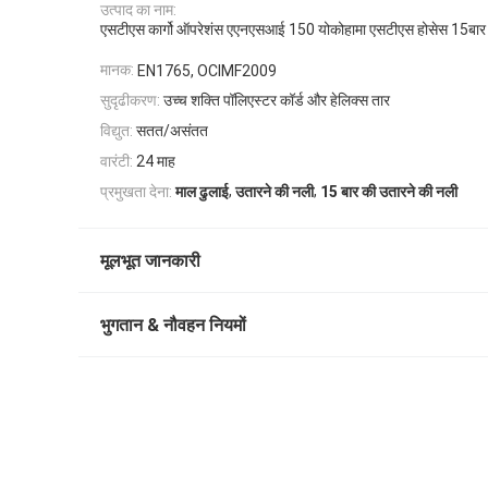
उत्पाद का नाम:
एसटीएस कार्गो ऑपरेशंस एएनएसआई 150 योकोहामा एसटीएस होसेस 15
मानक:
EN1765, OCIMF2009
सुदृढीकरण:
उच्च शक्ति पॉलिएस्टर कॉर्ड और हेलिक्स तार
विद्युत:
सतत/असंतत
वारंटी:
24 माह
,
,
प्रमुखता देना:
माल ढुलाई
उतारने की नली
15 बार की उतारने की नली
मूलभूत जानकारी
भुगतान & नौवहन नियमों