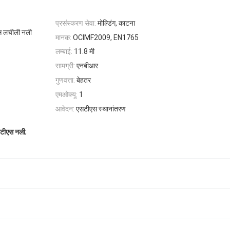
प्रसंस्करण सेवा:
मोल्डिंग, काटना
स लचीली नली
मानक:
OCIMF2009, EN1765
लम्बाई:
11.8 मी
सामग्री:
एनबीआर
गुणवत्ता:
बेहतर
एमओक्यू:
1
आवेदन:
एसटीएस स्थानांतरण
,
सटीएस नली