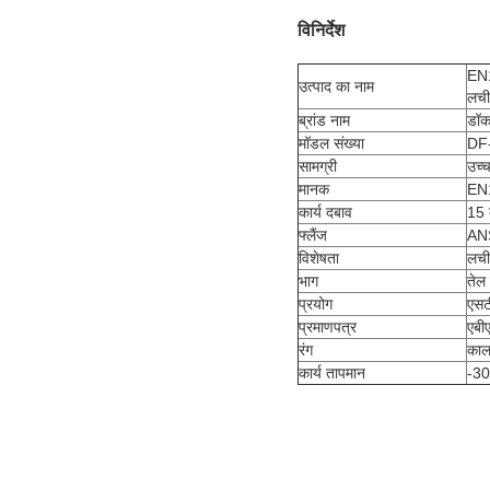
विनिर्देश
EN1
उत्पाद का नाम
लची
ब्रांड नाम
डॉक
मॉडल संख्या
DF
सामग्री
उच्
मानक
EN
कार्य दबाव
15 
फ्लैंज
AN
विशेषता
लची
भाग
तेल
प्रयोग
एसट
प्रमाणपत्र
एबी
रंग
काल
कार्य तापमान
-30