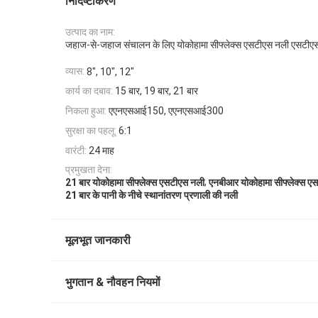
निर्दिष्टीकरण
उत्पाद का नाम:
जहाज-से-जहाज संचालन के लिए योकोहामा सीफ्लेक्स एसटीएस नली एसटीए
व्यास:
8", 10", 12"
कार्य का दबाव:
15 बार, 19 बार, 21 बार
निकला हुआ:
एएनएसआई150, एएनएसआई300
सुरक्षा का पहलू:
6:1
वारंटी:
24 माह
प्रमुखता देना:
,
21 बार योकोहामा सीफ्लेक्स एसटीएस नली
एनबीआर योकोहामा सीफ्लेक्स ए
21 बार के पानी के नीचे स्थानांतरण प्रणाली की नली
मूलभूत जानकारी
भुगतान & नौवहन नियमों