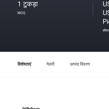
1 टुकड़ा
U
U
MOQ
P
कीम
विशेषताएं
गेलरी
उत्पाद विवरण