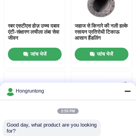
हमारे बारे में
रबर एसटीएस होज़ उच्च दबाव
जहाज से किनारे की नली हल्के
एंटी-संक्षारण लचीला लंबा सेवा
रसायन प्रतिरोधी टिकाऊ
कारखाना भ्रमण
जीवन
आसान हैंडलिंग
जांच भेजें
जांच भेजें
गुणवत्ता नियंत्रण
एक उद्धरण का अनुरोध करें
Hongruntong
डॉक रबर फेंडर
2:55 PM
योकोहामा रबर फेंडर
Good day, what product are you looking 
for?
समुद्री स्थानांतरण नली गर्मी
पानी के नीचे STS नली बढ़ी
वायवीय रबर फेंडर