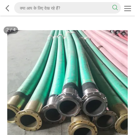
2
/
4