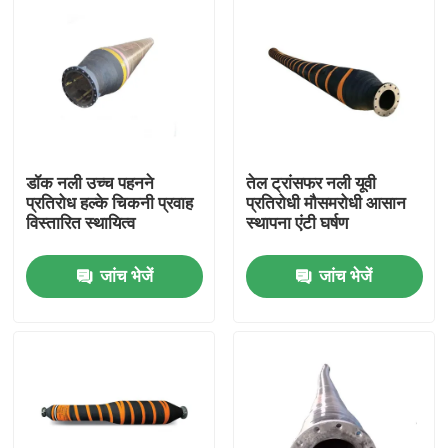
डॉक नली उच्च पहनने
तेल ट्रांसफर नली यूवी
प्रतिरोध हल्के चिकनी प्रवाह
प्रतिरोधी मौसमरोधी आसान
विस्तारित स्थायित्व
स्थापना एंटी घर्षण
जांच भेजें
जांच भेजें
घर
उत्पाद
वीडियो