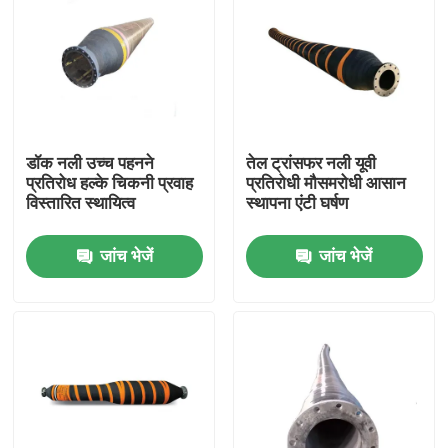
डॉक नली उच्च पहनने
तेल ट्रांसफर नली यूवी
प्रतिरोध हल्के चिकनी प्रवाह
प्रतिरोधी मौसमरोधी आसान
विस्तारित स्थायित्व
स्थापना एंटी घर्षण
जांच भेजें
जांच भेजें
घर
उत्पाद
वीडियो