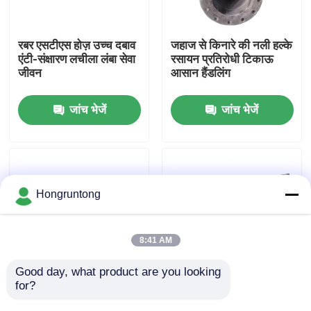
हमारे बारे में
रबर एसटीएस होज़ उच्च दबाव
जहाज से किनारे की नली हल्के
एंटी-संक्षारण लचीला लंबा सेवा
रसायन प्रतिरोधी टिकाऊ
जीवन
आसान हैंडलिंग
कारखाना भ्रमण
जांच भेजें
जांच भेजें
गुणवत्ता नियंत्रण
एक उद्धरण का अनुरोध करें
Hongruntong
डॉक रबर फेंडर
8:41 AM
योकोहामा रबर फेंडर
Good day, what product are you looking 
for?
समुद्री स्थानांतरण नली गर्मी
पानी के नीचे STS नली बढ़ी
प्रतिरोधी सुरक्षित स्थानांतरण
हुई दबाव के साथ आंतरिक रबर
वायवीय रबर फेंडर