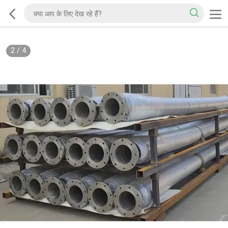
2
/
4