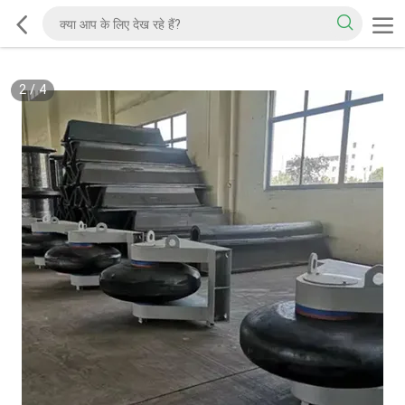
2
/
4