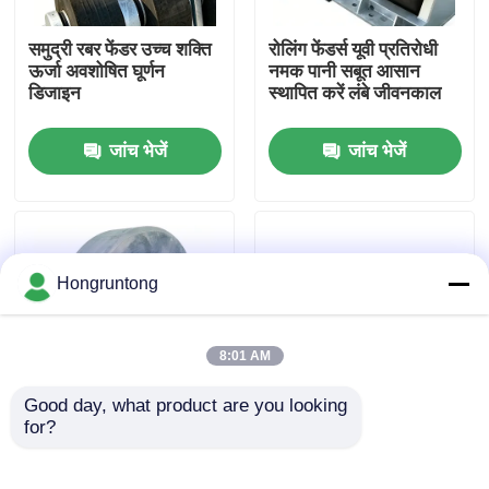
समुद्री रबर फेंडर उच्च शक्ति
रोलिंग फेंडर्स यूवी प्रतिरोधी
हमारे बारे में
ऊर्जा अवशोषित घूर्णन
नमक पानी सबूत आसान
डिजाइन
स्थापित करें लंबे जीवनकाल
कारखाना भ्रमण
जांच भेजें
जांच भेजें
गुणवत्ता नियंत्रण
एक उद्धरण का अनुरोध करें
Hongruntong
डॉक रबर फेंडर
8:01 AM
Good day, what product are you looking 
योकोहामा रबर फेंडर
for?
रोलर डॉक फेंडर शॉक
समुद्री रोलर बम्पर शॉक
अवशोषित कम रखरखाव लंबे
अवशोषित कम रखरखाव लंबे
समय तक चलने वाला
जीवन
वायवीय रबर फेंडर