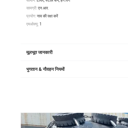
सामान:
टायर, स्टील चेन, हैंग रिंग
सामग्री:
एन.आर.
प्रयोग:
नाव की रक्षा करें
एमओक्यू:
1
मूलभूत जानकारी
भुगतान & नौवहन नियमों