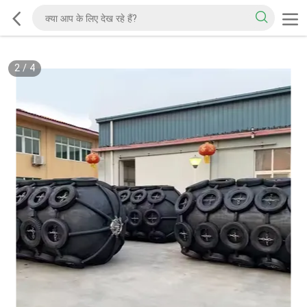
2
/
4