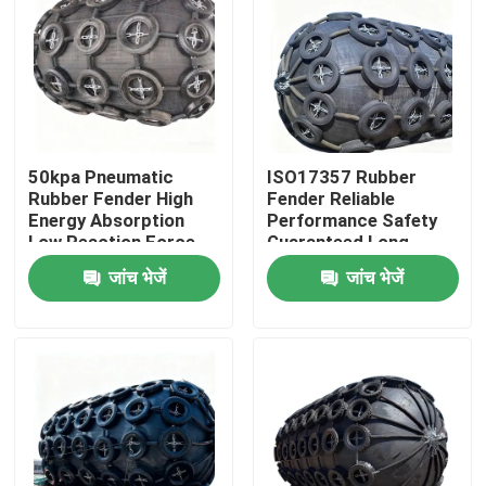
50kpa Pneumatic
ISO17357 Rubber
Rubber Fender High
Fender Reliable
Energy Absorption
Performance Safety
Low Reaction Force
Guaranteed Long
Durable Use
Service Life
जांच भेजें
जांच भेजें
घर
उत्पाद
वीडियो