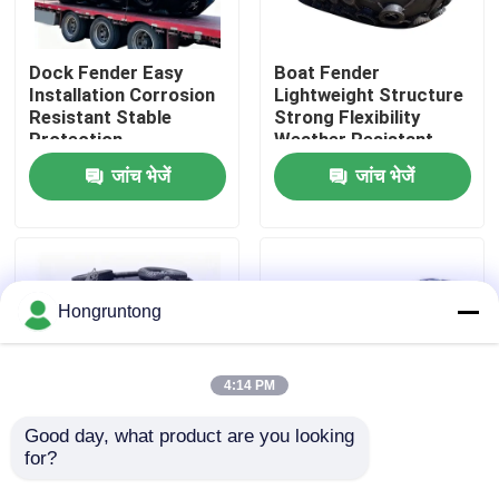
हमारे बारे में
Dock Fender Easy
Boat Fender
Installation Corrosion
Lightweight Structure
Resistant Stable
Strong Flexibility
कारखाना भ्रमण
Protection
Weather Resistant
जांच भेजें
जांच भेजें
गुणवत्ता नियंत्रण
एक उद्धरण का अनुरोध करें
Hongruntong
डॉक रबर फेंडर
4:14 PM
योकोहामा रबर फेंडर
Good day, what product are you looking 
for?
Yokohama Rubber
0.8m कॉम्पैक्ट योकोहामा
Fender High Energy
वायवीय फेंडर हल्का वजन
वायवीय रबर फेंडर