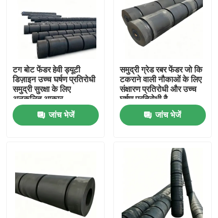
टग बोट फेंडर हेवी ड्यूटी
समुद्री ग्रेड रबर फेंडर जो कि
डिज़ाइन उच्च घर्षण प्रतिरोधी
टकराने वाली नौकाओं के लिए
समुद्री सुरक्षा के लिए
संक्षारण प्रतिरोधी और उच्च
अनुकूलित आकार
घर्षण प्रतिरोधी है
जांच भेजें
जांच भेजें
घर
उत्पाद
वीडियो