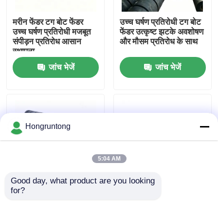
मरीन फेंडर टग बोट फेंडर
उच्च घर्षण प्रतिरोधी टग बोट
हमारे बारे में
उच्च घर्षण प्रतिरोधी मजबूत
फेंडर उत्कृष्ट झटके अवशोषण
संपीड़न प्रतिरोध आसान
और मौसम प्रतिरोध के साथ
स्थापना
कारखाना भ्रमण
जांच भेजें
जांच भेजें
गुणवत्ता नियंत्रण
एक उद्धरण का अनुरोध करें
Hongruntong
डॉक रबर फेंडर
5:04 AM
Good day, what product are you looking 
योकोहामा रबर फेंडर
for?
उच्च प्रभाव प्रतिरोध टिकाऊ
रबर फेंडर भारी शुल्क संरचना
एंटी एजिंग प्रदर्शन और
प्रभाव शमन विरोधी संक्षारण
अनुकूलित आकार के साथ टग
लंबे समय तक चलने वाला
वायवीय रबर फेंडर