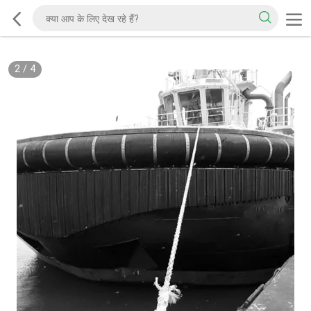
2
/
4