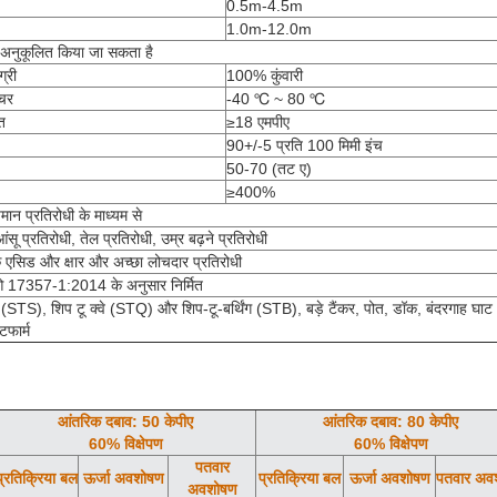
0.5m-4.5m
1.0m-12.0m
अनुकूलित किया जा सकता है
्री
100% कुंवारी
ेचर
-40 ℃ ~ 80 ℃
त
≥18 एमपीए
90+/-5 प्रति 100 मिमी इंच
50-70 (तट ए)
≥400%
मान प्रतिरोधी के माध्यम से
आंसू प्रतिरोधी, तेल प्रतिरोधी, उम्र बढ़ने प्रतिरोधी
क एसिड और क्षार और अच्छा लोचदार प्रतिरोधी
17357-1:2014 के अनुसार निर्मित
 (STS), शिप टू क्वे (STQ) और शिप-टू-बर्थिंग (STB), बड़े टैंकर, पोत, डॉक, बंदरगाह घा
टफार्म
आंतरिक दबाव: 50 केपीए
आंतरिक दबाव: 80 केपीए
60% विक्षेपण
60% विक्षेपण
पतवार
प्रतिक्रिया बल
ऊर्जा अवशोषण
प्रतिक्रिया बल
ऊर्जा अवशोषण
पतवार अव
अवशोषण