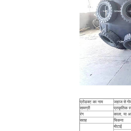
प्रोडक्ट का नाम
जहाज से गोदी
सामग्री
प्राकृतिक 
रंग
काला, या अ
सतह
चिकना
मोटाई