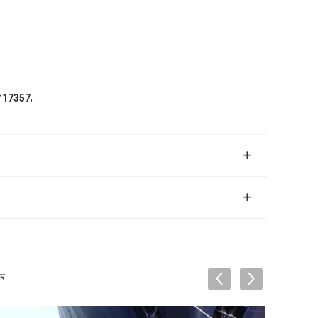
,
सओ 17357
ार