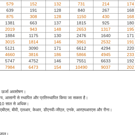
579
152
132
731
214
174
639
191
128
840
267
168
875
308
128
1150
430
168
1381
663
137
1815
925
180
2019
943
148
2653
1317
195
1884
1175
130
2476
1640
171
3015
1814
146
3961
2532
191
5121
3090
171
6612
4294
220
4660
3816
186
5866
4945
233
5747
4752
146
7551
6633
192
7984
6473
154
10490
9037
202
्च ऊर्जा अवशोषण।
ोग्य, आसानी से स्थापित और प्रतिस्थापित किया जा सकता है।
- 10 साल से अधिक।
स, एबीएस, बीवी, एलआर, केआर, डीएनवी-जीएल, एनके, आरएमआरएस और रीना।
ा जाल।