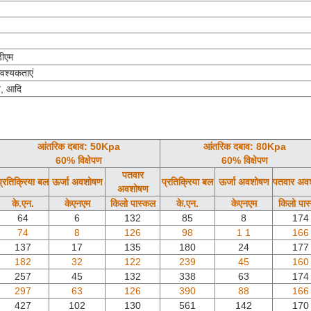
ीएम
आवश्यकताएं
वे, आदि
आंतरिक दबाव: 50Kpa
आंतरिक दबाव: 80Kpa
60% विक्षेपण
60% विक्षेपण
पतवार
प्रतिक्रिया बल
ऊर्जा अवशोषण
प्रतिक्रिया बल
ऊर्जा अवशोषण
पतवार अव
अवशोषण
के.एन.
केएनएम
किलो पास्कल
के.एन.
केएनएम
किलो पास
64
6
132
85
8
174
74
8
126
98
1 1
166
137
17
135
180
24
177
182
32
122
239
45
160
257
45
132
338
63
174
297
63
126
390
88
166
427
102
130
561
142
170