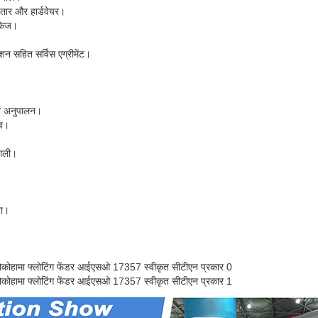
, तार और हार्डवेयर।
ैकेज।
केशन सहित सर्विस एग्रीमेंट।
 अनुपालन।
ाव।
णाली।
ना।