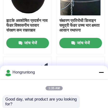
हमारे बारे में
झटके अवशोषित प्रदर्शन नाव
संक्षारण प्रतिरोधी डिजाइन
फेंडर विश्वसनीय पतवार
समुद्री फेंडर उच्च भार क्षमता
कारखाना भ्रमण
संरक्षण कम रखरखाव
आसान स्थापना
जांच भेजें
जांच भेजें
गुणवत्ता नियंत्रण
एक उद्धरण का अनुरोध करें
Hongruntong
डॉक रबर फेंडर
1:35 AM
योकोहामा रबर फेंडर
Good day, what product are you looking 
for?
भारी शुल्क संरक्षण पनडुब्बी
डॉक फेंडर हल्के वजन की
वायवीय रबर फेंडर