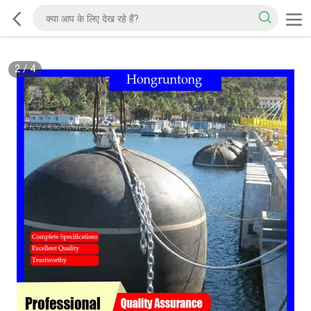
2
/
4