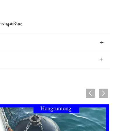
न पनडुब्बी फेंडर