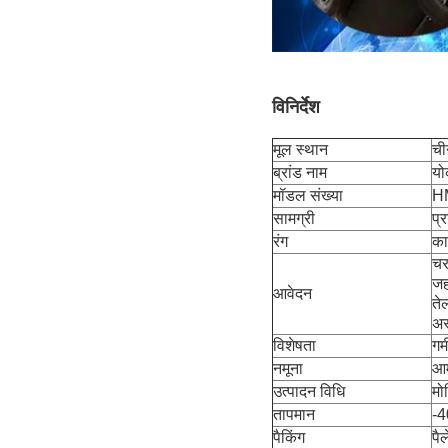
विनिर्देश
मूल स्थान
ची
ब्रांड नाम
यो
मॉडल संख्या
H
सामग्री
प्
रंग
का
चरम
जह
आवेदन
ते
अस
विशेषता
गर्
नमूना
आम
उत्पादन विधि
मोल
तापमान
-
पैकिंग
पै