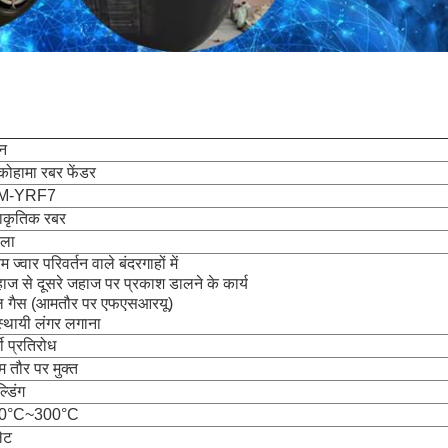
न
कोहामा रबर फेंडर
M-YRF7
राकृतिक रबर
ला
 ज्वार परिवर्तन वाले बंदरगाहों में
ाज से दूसरे जहाज पर प्रकाश डालने के कार्य
ल गैस (आमतौर पर एफएसआरयू)
्थायी लंगर लगाना
मी प्रतिरोध
 तौर पर मुक्त
्डिंग
40°C~300°C
लेट