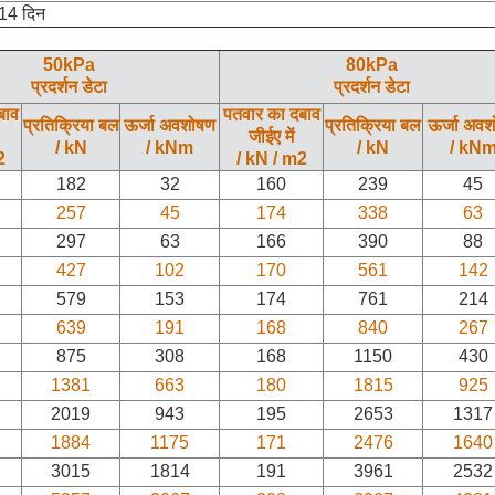
14 दिन
50kPa
80kPa
प्रदर्शन डेटा
प्रदर्शन डेटा
बाव
पतवार का दबाव
प्रतिक्रिया बल
ऊर्जा अवशोषण
प्रतिक्रिया बल
ऊर्जा अव
जीईए में
/ kN
/ kNm
/ kN
/ kN
2
/ kN / m2
182
32
160
239
45
257
45
174
338
63
297
63
166
390
88
427
102
170
561
142
579
153
174
761
214
639
191
168
840
267
875
308
168
1150
430
1381
663
180
1815
925
2019
943
195
2653
1317
1884
1175
171
2476
1640
3015
1814
191
3961
2532