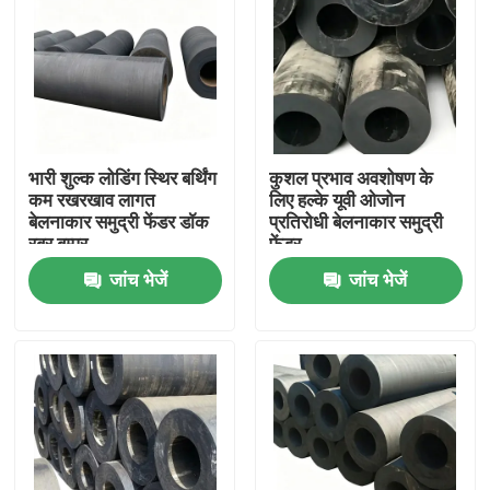
भारी शुल्क लोडिंग स्थिर बर्थिंग
कुशल प्रभाव अवशोषण के
कम रखरखाव लागत
लिए हल्के यूवी ओजोन
बेलनाकार समुद्री फेंडर डॉक
प्रतिरोधी बेलनाकार समुद्री
रबर बम्पर
फेंडर
जांच भेजें
जांच भेजें
घर
उत्पाद
वीडियो