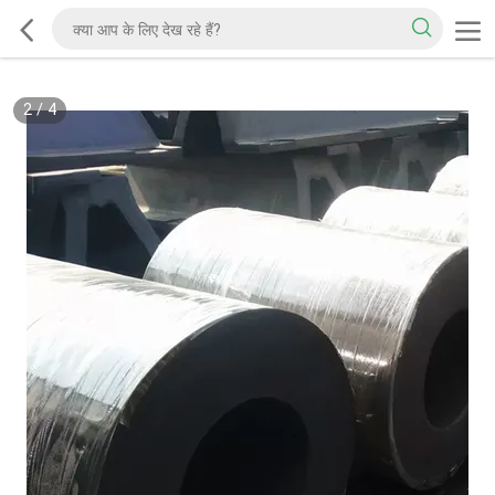
2
/
4