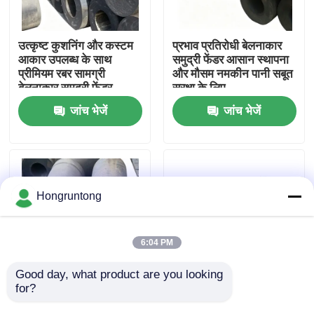
हमारे बारे में
उत्कृष्ट कुशनिंग और कस्टम
प्रभाव प्रतिरोधी बेलनाकार
आकार उपलब्ध के साथ
समुद्री फेंडर आसान स्थापना
प्रीमियम रबर सामग्री
और मौसम नमकीन पानी सबूत
कारखाना भ्रमण
बेलनाकार समुद्री फेंडर
सुरक्षा के लिए
जांच भेजें
जांच भेजें
गुणवत्ता नियंत्रण
एक उद्धरण का अनुरोध करें
Hongruntong
डॉक रबर फेंडर
6:04 PM
योकोहामा रबर फेंडर
Good day, what product are you looking 
for?
समुद्री डॉकिंग के लिए उच्च
Cylindrical Fenders
ऊर्जा अवशोषण, कम
Durable Structure
वायवीय रबर फेंडर