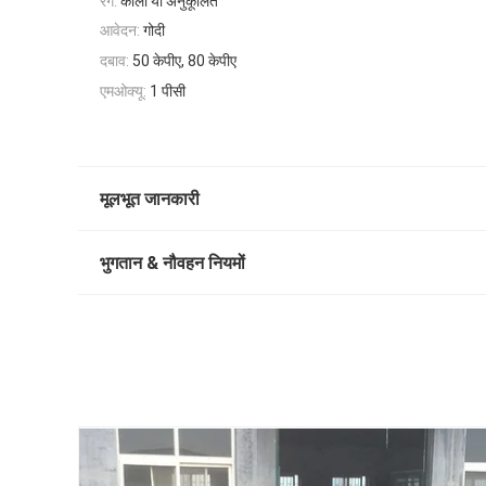
रंग:
काला या अनुकूलित
आवेदन:
गोदी
दबाव:
50 केपीए, 80 केपीए
एमओक्यू:
1 पीसी
मूलभूत जानकारी
भुगतान & नौवहन नियमों