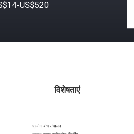
S$14-US$520
त
विशेषताएं
प्रयोग:
बांध संचालन