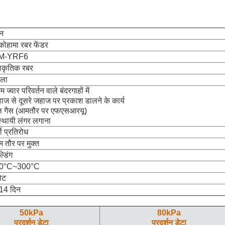
न
कोहामा रबर फेंडर
M-YRF6
राकृतिक रबर
ला
 ज्वार परिवर्तन वाले बंदरगाहों में
ाज से दूसरे जहाज पर प्रकाश डालने के कार्य
ल गैस (आमतौर पर एफएसआरयू)
्थायी लंगर लगाना
मी प्रतिरोध
 तौर पर मुक्त
्डिंग
40°C~300°C
लेट
14 दिन
50kPa
80kPa
प्रदर्शन डेटा
प्रदर्शन डेटा