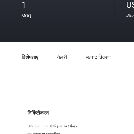
1
U
MOQ
कीम
विशेषताएं
गेलरी
उत्पाद विवरण
निर्दिष्टीकरण
उत्पाद का नाम:
योकोहामा रबर फेंडर