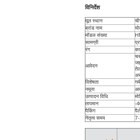
विनिर्देश
मूल स्थान
ची
ब्रांड नाम
यो
मॉडल संख्या
H
सामग्री
प्
रंग
का
चरम
जह
आवेदन
ते
अस
विशेषता
गर्
नमूना
आम
उत्पादन विधि
मोल
तापमान
-
पैकिंग
पै
नेतृत्व समय
7-