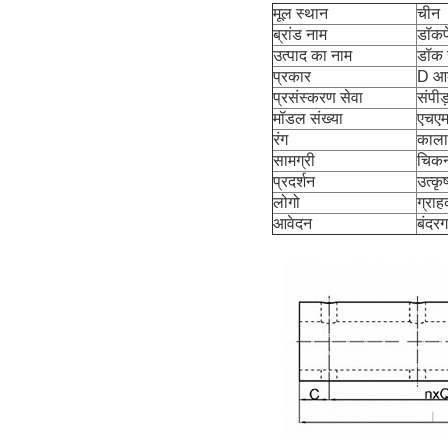
मूल स्थान
चीन
ब्रांड नाम
डॉकफ
उत्पाद का नाम
डॉक र
प्रकार
D आक
प्रसंस्करण सेवा
संपीड
मॉडल संख्या
एचए
रंग
काला
सामग्री
चिक
प्रदर्शन
उत्क
लोगो
ग्रा
आवेदन
बंदर