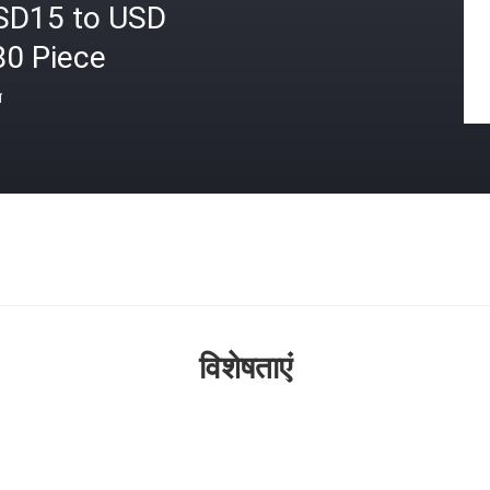
SD15 to USD
80 Piece
त
विशेषताएं