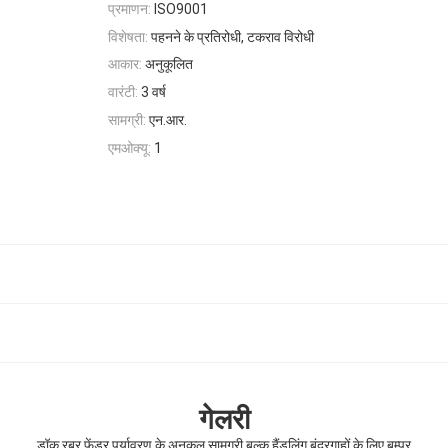
प्रमाणन:
ISO9001
विशेषता:
पहनने के प्रतिरोधी, टकराव विरोधी
आकार:
अनुकूलित
वारंटी:
3 वर्ष
सामग्री:
एन.आर.
एमओक्यू:
1
गेलरी
डॉक रबर फेंडर पर्यावरण के अनुकूल सामग्री बल्क हैंडलिंग बंदरगाहों के लिए बम्पर