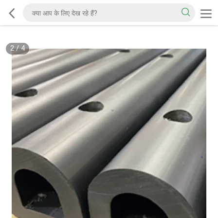
2
/
4