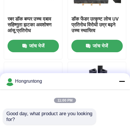
हमारे बारे में
रबर डॉक बम्पर उच्च दबाव
डॉक फेंडर उत्कृष्ट लोच UV
सहिष्णुता झटका अवशोषण
प्रतिरोध विरोधी उम्र बढ़ने
आंसू प्रतिरोध
उच्च स्थायित्व
कारखाना भ्रमण
जांच भेजें
जांच भेजें
गुणवत्ता नियंत्रण
एक उद्धरण का अनुरोध करें
Hongruntong
डॉक रबर फेंडर
11:00 PM
योकोहामा रबर फेंडर
Good day, what product are you looking 
for?
समुद्री रबर फेंडर उच्च प्रभाव
मरीन रबर फ़ेंडर भारी शुल्क
प्रतिरोध समुद्री जल क्षरण
रबर बेहतर शॉक अवशोषण
वायवीय रबर फेंडर