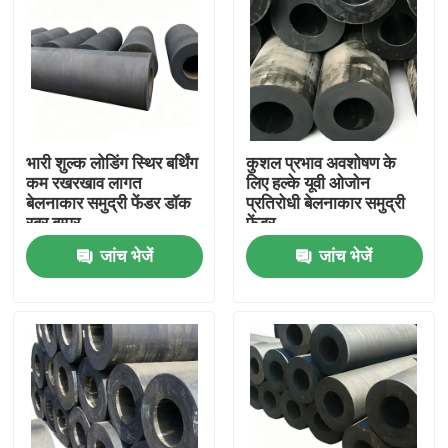
भारी शुल्क लोडिंग स्थिर बर्थिंग
कुशल प्रभाव अवशोषण के
कम रखरखाव लागत
लिए हल्के यूवी ओजोन
बेलनाकार समुद्री फेंडर डॉक
प्रतिरोधी बेलनाकार समुद्री
रबर बम्पर
फेंडर
जांच भेजें
जांच भेजें
घर
उत्पाद
वीडियो