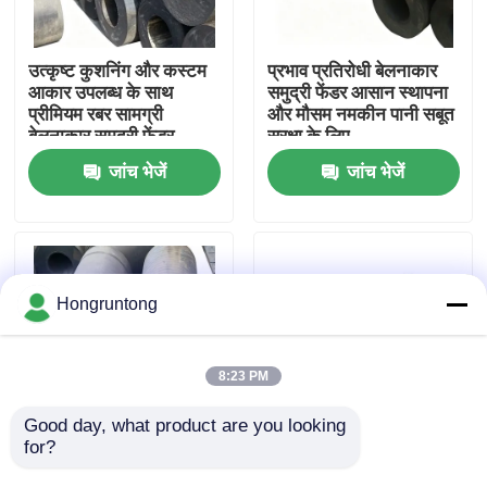
हमारे बारे में
उत्कृष्ट कुशनिंग और कस्टम
प्रभाव प्रतिरोधी बेलनाकार
आकार उपलब्ध के साथ
समुद्री फेंडर आसान स्थापना
प्रीमियम रबर सामग्री
और मौसम नमकीन पानी सबूत
कारखाना भ्रमण
बेलनाकार समुद्री फेंडर
सुरक्षा के लिए
जांच भेजें
जांच भेजें
गुणवत्ता नियंत्रण
एक उद्धरण का अनुरोध करें
Hongruntong
डॉक रबर फेंडर
8:23 PM
योकोहामा रबर फेंडर
Good day, what product are you looking 
for?
समुद्री डॉकिंग के लिए उच्च
Cylindrical Fenders
ऊर्जा अवशोषण, कम
Durable Structure
वायवीय रबर फेंडर