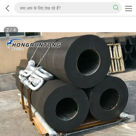
2
/
4