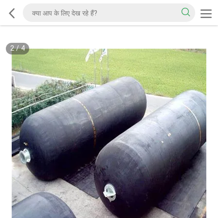
2
/
4