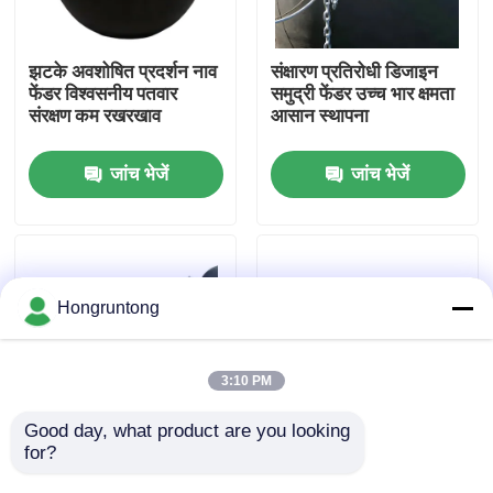
हमारे बारे में
झटके अवशोषित प्रदर्शन नाव
संक्षारण प्रतिरोधी डिजाइन
फेंडर विश्वसनीय पतवार
समुद्री फेंडर उच्च भार क्षमता
संरक्षण कम रखरखाव
आसान स्थापना
कारखाना भ्रमण
जांच भेजें
जांच भेजें
गुणवत्ता नियंत्रण
एक उद्धरण का अनुरोध करें
Hongruntong
डॉक रबर फेंडर
3:10 PM
योकोहामा रबर फेंडर
Good day, what product are you looking 
for?
भारी शुल्क संरक्षण पनडुब्बी
डॉक फेंडर हल्के वजन की
फेंडर बेहतर प्रभाव अवशोषण
संरचना उच्च तन्यता शक्ति
वायवीय रबर फेंडर