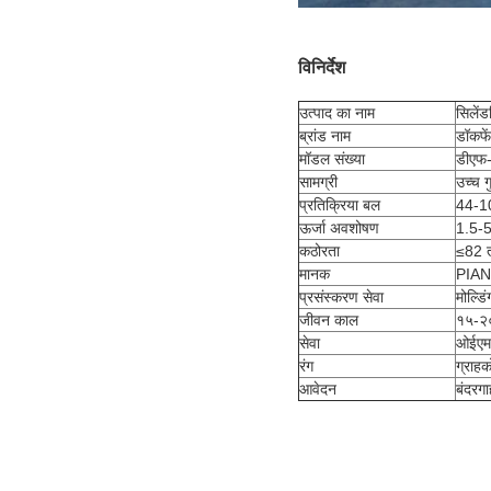
विनिर्देश
उत्पाद का नाम
सिलेंड
ब्रांड नाम
डॉकफे
मॉडल संख्या
डीएफ
सामग्री
उच्च ग
प्रतिक्रिया बल
44-1
ऊर्जा अवशोषण
1.5-
कठोरता
≤82 
मानक
PIAN
प्रसंस्करण सेवा
मोल्डि
जीवन काल
१५-२०
सेवा
ओईएम
रंग
ग्राहक
आवेदन
बंदरगा