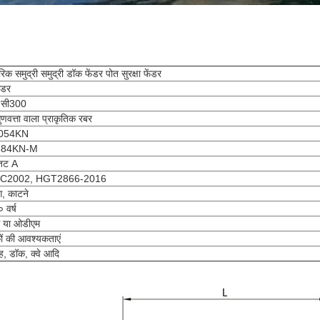
रिक समुद्री समुद्री डॉक फेंडर पोत सुरक्षा फेंडर
ंडर
-सी300
ुणवत्ता वाला प्राकृतिक रबर
054KN
584KN-M
तट A
C2002, HGT2866-2016
ंग, काटने
 वर्ष
 या ओडीएम
ों की आवश्यकताएं
ह, डॉक, क्वे आदि