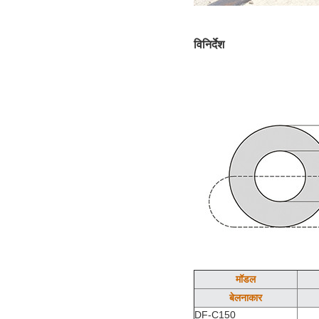
विनिर्देश
मॉडल
बेलनाकार
DF-C150