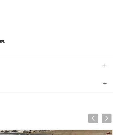
,
ंडर