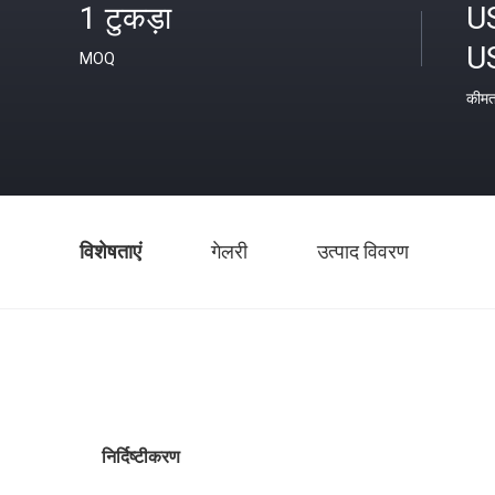
1 टुकड़ा
U
U
MOQ
कीम
विशेषताएं
गेलरी
उत्पाद विवरण
निर्दिष्टीकरण