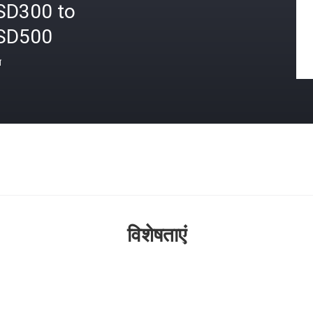
SD300 to
SD500
त
विशेषताएं