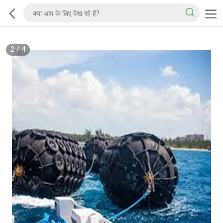
2
/
4