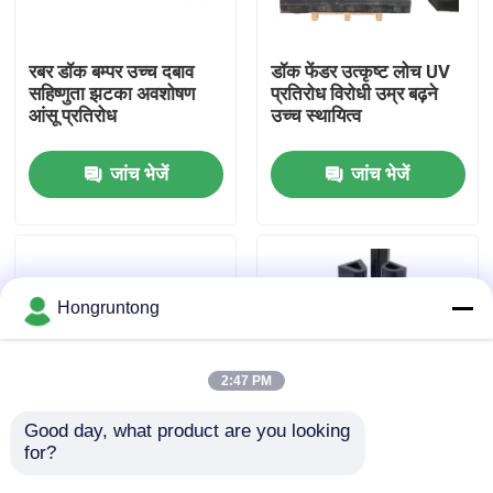
हमारे बारे में
रबर डॉक बम्पर उच्च दबाव
डॉक फेंडर उत्कृष्ट लोच UV
सहिष्णुता झटका अवशोषण
प्रतिरोध विरोधी उम्र बढ़ने
आंसू प्रतिरोध
उच्च स्थायित्व
कारखाना भ्रमण
जांच भेजें
जांच भेजें
गुणवत्ता नियंत्रण
एक उद्धरण का अनुरोध करें
Hongruntong
डॉक रबर फेंडर
2:47 PM
योकोहामा रबर फेंडर
Good day, what product are you looking 
for?
समुद्री रबर फेंडर उच्च प्रभाव
मरीन रबर फ़ेंडर भारी शुल्क
प्रतिरोध समुद्री जल क्षरण
रबर बेहतर शॉक अवशोषण
वायवीय रबर फेंडर