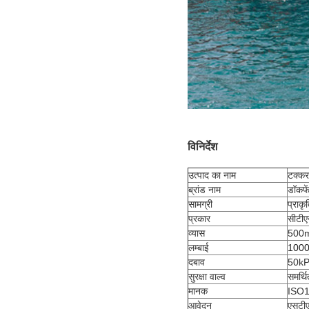
विनिर्देश
उत्पाद का नाम
टक्कर
ब्रांड नाम
डॉकफे
सामग्री
प्राक
प्रकार
सीटीएन
व्यास
500mm
लम्बाई
1000m
दबाव
50kP
सुरक्षा वाल्व
समर्थि
मानक
ISO1
आवेदन
एसटीए