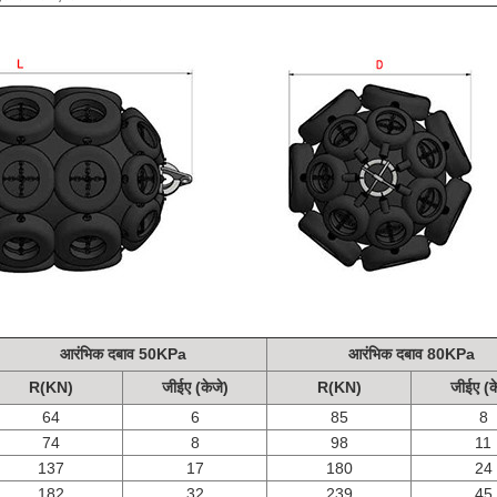
आरंभिक दबाव 50KPa
आरंभिक दबाव 80KPa
R(KN)
जीईए (केजे)
R(KN)
जीईए (क
64
6
85
8
74
8
98
11
137
17
180
24
182
32
239
45