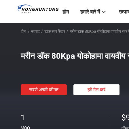
होम
हमारे बारे में
उत्पा
होम
/
उत्पाद
/
डॉक रबर फेंडर
/
मरीन डॉक 80Kpa योकोहामा वायवीय रबर फे
मरीन डॉक 80Kpa योकोहामा वायवीय रब
सबसे अच्छी कीमत
हमें मेल करें
1
$
MOQ
कीम