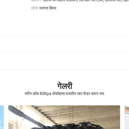
आवेदन:
जहाज-से-जहाज संचालन, तेल और गैस टैंकर, एलपीजी पोत, महासाग
लोगो:
स्वागत किया
,
गेलरी
मरीन डॉक 80Kpa योकोहामा वायवीय रबर फेंडर बम्पर नाव