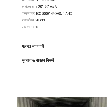
भीतरी व्यास:
75-1000 मिमी
कठोरता सीमा:
20°-90° तट A
प्रमाणपत्र:
ISO90001/ROHS/PIANC
सेवा जीवन:
20 साल
ओईएम:
स्वागत
मूलभूत जानकारी
भुगतान & नौवहन नियमों