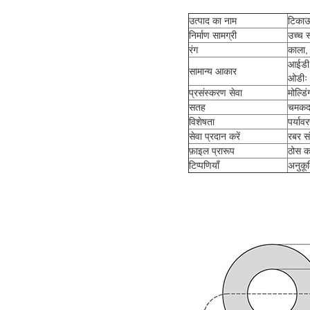
उत्पाद का नाम
टिकाऊ
निर्माण सामग्री
उच्च 
रंग
काला,
आईडी
सामान्य आकार
ओडीः
प्रसंस्करण सेवा
मोल्डि
सतह
चमकदा
विशेषता
पर्याव
सेवा प्रदान करें
रबर सं
फ़ाइल प्रारूप
ठोस का
टिप्पणियाँ
अनुकू