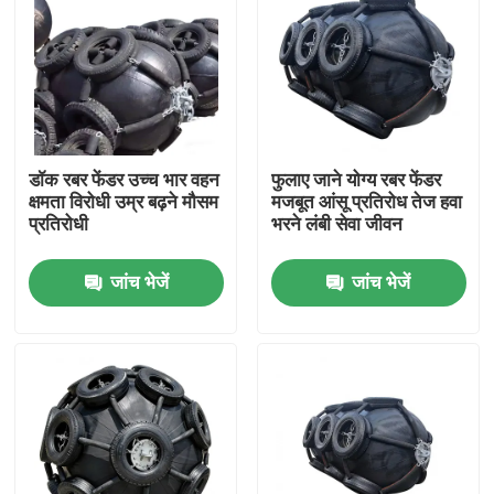
डॉक रबर फेंडर उच्च भार वहन
फुलाए जाने योग्य रबर फेंडर
क्षमता विरोधी उम्र बढ़ने मौसम
मजबूत आंसू प्रतिरोध तेज हवा
प्रतिरोधी
भरने लंबी सेवा जीवन
जांच भेजें
जांच भेजें
घर
उत्पाद
वीडियो