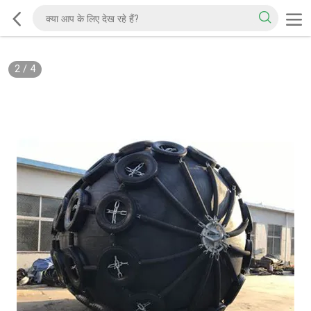
2
/
4