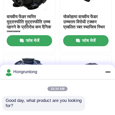
हमारे बारे में
वायवीय फेंडर त्वरित
योकोहामा वायवीय फेंडर
मुद्रास्फीति मुद्रास्फीति उच्च
उच्चतम विरोधी टक्कर
पहनने के प्रतिरोध कम दैनिक
प्रबलित रबर स्थायित्व स्थिर
कारखाना भ्रमण
रखरखाव
जांच भेजें
जांच भेजें
गुणवत्ता नियंत्रण
एक उद्धरण का अनुरोध करें
Hongruntong
डॉक रबर फेंडर
10:34 AM
योकोहामा रबर फेंडर
Good day, what product are you looking 
for?
फुलाए जाने योग्य रबर फेंडर
Pneumatic Rubber
उच्च प्रभाव अवशोषण उत्कृष्ट
Fender Lightweight
वायवीय रबर फेंडर