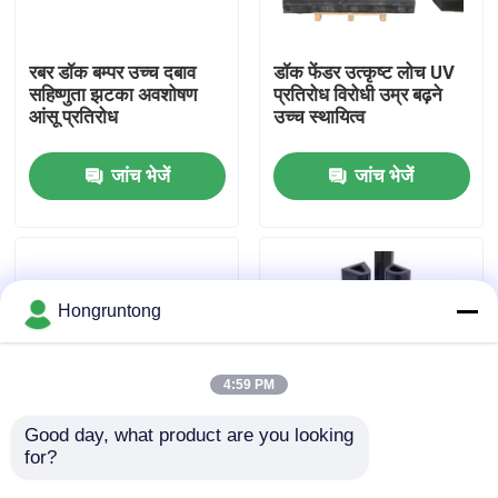
हमारे बारे में
रबर डॉक बम्पर उच्च दबाव
डॉक फेंडर उत्कृष्ट लोच UV
सहिष्णुता झटका अवशोषण
प्रतिरोध विरोधी उम्र बढ़ने
आंसू प्रतिरोध
उच्च स्थायित्व
कारखाना भ्रमण
जांच भेजें
जांच भेजें
गुणवत्ता नियंत्रण
एक उद्धरण का अनुरोध करें
Hongruntong
डॉक रबर फेंडर
4:59 PM
योकोहामा रबर फेंडर
Good day, what product are you looking 
for?
समुद्री रबर फेंडर उच्च प्रभाव
मरीन रबर फ़ेंडर भारी शुल्क
प्रतिरोध समुद्री जल क्षरण
रबर बेहतर शॉक अवशोषण
वायवीय रबर फेंडर