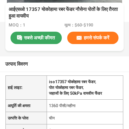
आईएसओ 17357 योकोहामा रबर फेंडर नौसेना पोतों के लिए तैरता
हुआ वायवीय
MOQ：1
मूल्य：$60-$190
सबसे अच्छी कीमत
हमसे संपर्क करें
उत्पाद विवरण
iso17357 योकोहामा रबर फेंडर
,
हाई लाइट:
पोत योकोहामा रबर फेंडर
,
जहाजों के लिए 50kPa वायवीय फैंडर
आपूर्ति की क्षमता
1360 पीसी/महीना
उत्पत्ति के प्लेस
चीन