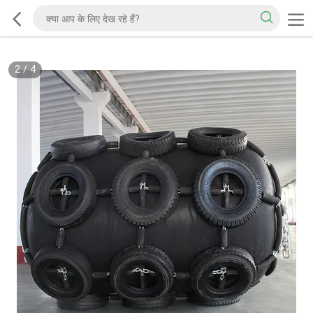
2
/
4