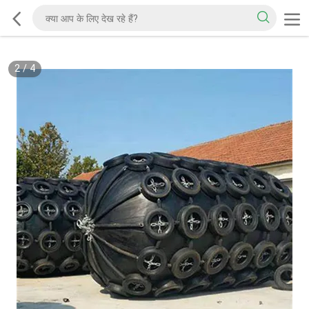
2
/
4