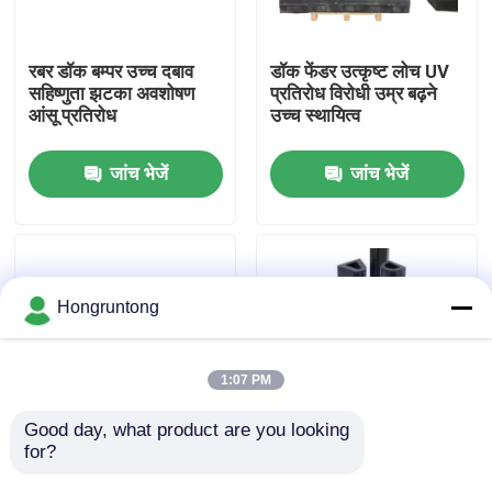
हमारे बारे में
रबर डॉक बम्पर उच्च दबाव
डॉक फेंडर उत्कृष्ट लोच UV
सहिष्णुता झटका अवशोषण
प्रतिरोध विरोधी उम्र बढ़ने
आंसू प्रतिरोध
उच्च स्थायित्व
कारखाना भ्रमण
जांच भेजें
जांच भेजें
गुणवत्ता नियंत्रण
एक उद्धरण का अनुरोध करें
Hongruntong
डॉक रबर फेंडर
1:07 PM
योकोहामा रबर फेंडर
Good day, what product are you looking 
for?
समुद्री रबर फेंडर उच्च प्रभाव
मरीन रबर फ़ेंडर भारी शुल्क
प्रतिरोध समुद्री जल क्षरण
रबर बेहतर शॉक अवशोषण
वायवीय रबर फेंडर