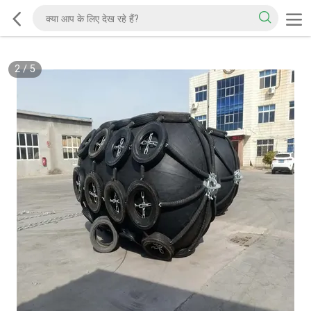
2
/
5