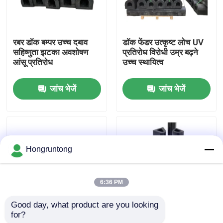
हमारे बारे में
रबर डॉक बम्पर उच्च दबाव
डॉक फेंडर उत्कृष्ट लोच UV
सहिष्णुता झटका अवशोषण
प्रतिरोध विरोधी उम्र बढ़ने
कारखाना भ्रमण
आंसू प्रतिरोध
उच्च स्थायित्व
जांच भेजें
जांच भेजें
गुणवत्ता नियंत्रण
एक उद्धरण का अनुरोध करें
Hongruntong
डॉक रबर फेंडर
6:36 PM
योकोहामा रबर फेंडर
Good day, what product are you looking 
for?
समुद्री रबर फेंडर उच्च प्रभाव
मरीन रबर फ़ेंडर भारी शुल्क
वायवीय रबर फेंडर